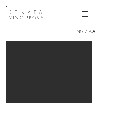
R E N A T A
VINCIPROVA
ENG /
POR